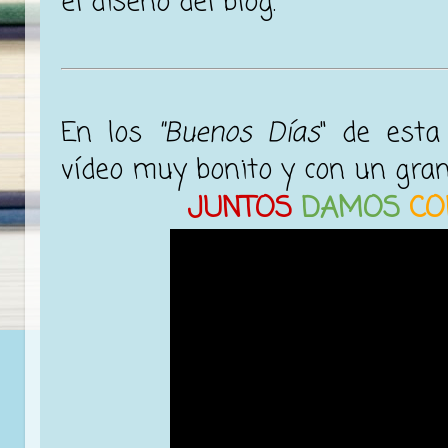
el diseño del blog.
En los
"Buenos Días
" de est
vídeo muy bonito y con un gra
JUNTOS
DAMOS
C